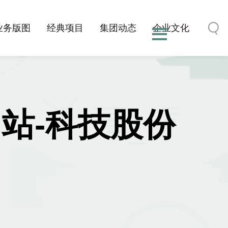
业务版图
经典项目
集团动态
企业文化
方网站-科技股份