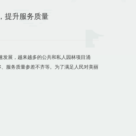
规范，提升服务质量
速发展，越来越多的公共和私人园林项目涌
够、服务质量参差不齐等。为了满足人民对美丽