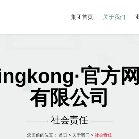
集团首页
关于我们
ingkong·官
有限公司
社会责任
您当前的位置：
首页
>
关于我们
>
社会责任