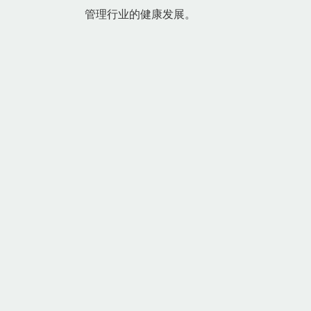
管理行业的健康发展。