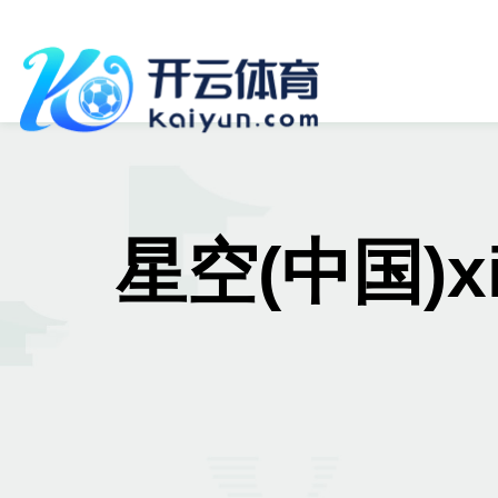
星空(中国)x